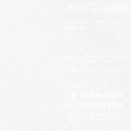
繊維製品の輸入・国内販売の事なら
有限会社サントレーディングに
お任せください。
所在地：大阪府大阪市中央区安土町1-2
ミツルプラザ203
E-mail
：
info@sun-trading.jp
電話・FAX
☎
06-6264-0770
06-6264-0769
Fa
x
(電話受付時間：平日 10:00～17:00 ）
※土日祝 および 弊社休業日を除く